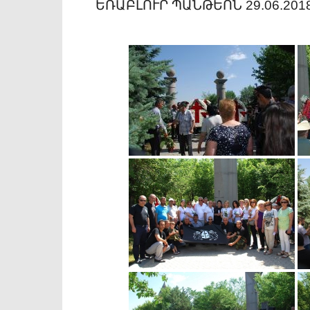
ԵՌԱԲԼՈՒՐ ՊԱՆԹԵՈՆ 29.06.2018