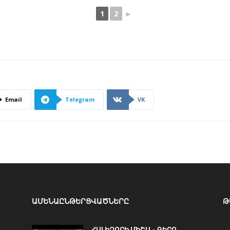
1
2
►
Email
Telegram
VK
ԱՄԵՆԱԸՆԹԵՐՑՎԱԾՆԵՐԸ
Թ
ՀԱԼԻՁՈՐԻ ՄԻՇԱ – ԳԻՐՈ