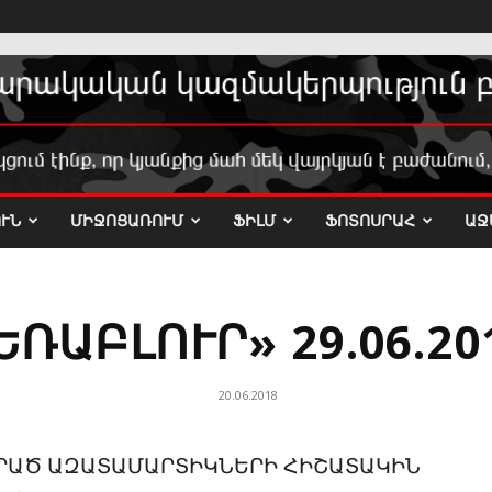
ՒՆ
ՄԻՋՈՑԱՌՈՒՄ
ՖԻԼՄ
ՖՈՏՈՍՐԱՀ
ԱՋ
ԵՌԱԲԼՈՒՐ» 29.06.20
20.06.2018
ՈՐԱԾ ԱԶԱՏԱՄԱՐՏԻԿՆԵՐԻ ՀԻՇԱՏԱԿԻՆ