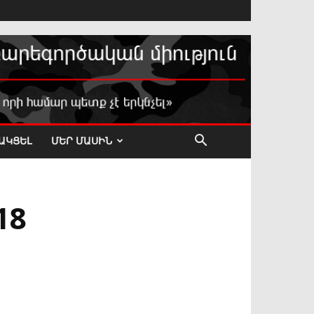
ԱԿՑԵԼ
ՄԵՐ ՄԱՍԻՆ
18