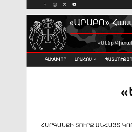
ԳԼԽԱՎՈՐ
ԼՐԱՀՈՍ
ՊԱՏՄՈՒԹՅՈ
«
ՀԱՐԳԱՆՔԻ ՏՈՒՐՔ ԱՆՀԱՅՏ Կ