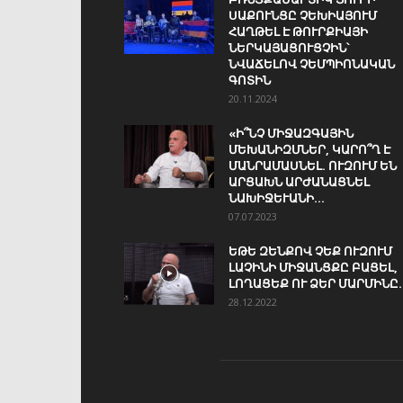
ՍԱՔՈՒՆՑԸ ՉԵԽԻԱՅՈՒՄ
ՀԱՂԹԵԼ Է ԹՈՒՐՔԻԱՅԻ
ՆԵՐԿԱՅԱՑՈՒՑՉԻՆ՝
ՆՎԱՃԵԼՈՎ ՉԵՄՊԻՈՆԱԿԱՆ
ԳՈՏԻՆ
20.11.2024
«Ի՞ՆՉ ՄԻՋԱԶԳԱՅԻՆ
ՄԵԽԱՆԻԶՄՆԵՐ, ԿԱՐՈ՞Ղ Է
ՄԱՆՐԱՄԱՍՆԵԼ. ՈՒԶՈՒՄ ԵՆ
ԱՐՑԱԽՆ ԱՐԺԱՆԱՑՆԵԼ
ՆԱԽԻՋԵՒԱՆԻ...
07.07.2023
ԵԹԵ ԶԵՆՔՈՎ ՉԵՔ ՈՒԶՈՒՄ
ԼԱՉԻՆԻ ՄԻՋԱՆՑՔԸ ԲԱՑԵԼ,
ԼՈՂԱՑԵՔ ՈՒ ՁԵՐ ՄԱՐՄԻՆԸ..
28.12.2022