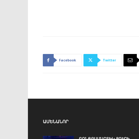
Facebook
Twitter
ԱՄԵՆԱՆՈՐ
ԲՌՆՑՔԱՄԱՐՏԻԿ ՅՈՒՐԻ