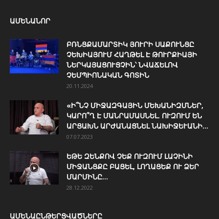
ԱՄԵՆԱՆՈՐ
ԲՌՆՑՔԱՄԱՐՏԻԿ ՅՈՒՐԻ ՍԱՔՈՒՆՑԸ
ՉԵԽԻԱՅՈՒՄ ՀԱՂԹԵԼ Է ԹՈՒՐՔԻԱՅԻ
ՆԵՐԿԱՅԱՑՈՒՑՉԻՆ՝ ՆՎԱՃԵԼՈՎ
ՉԵՄՊԻՈՆԱԿԱՆ ԳՈՏԻՆ
20.11.2024
«Ի՞ՆՉ ՄԻՋԱԶԳԱՅԻՆ ՄԵԽԱՆԻԶՄՆԵՐ,
ԿԱՐՈ՞Ղ Է ՄԱՆՐԱՄԱՍՆԵԼ. ՈՒԶՈՒՄ ԵՆ
ԱՐՑԱԽՆ ԱՐԺԱՆԱՑՆԵԼ ՆԱԽԻՋԵՒԱՆԻ...
07.07.2023
ԵԹԵ ԶԵՆՔՈՎ ՉԵՔ ՈՒԶՈՒՄ ԼԱՉԻՆԻ
ՄԻՋԱՆՑՔԸ ԲԱՑԵԼ, ԼՈՂԱՑԵՔ ՈՒ ՁԵՐ
ՄԱՐՄԻՆԸ...
28.12.2022
ԱՄԵՆԱԸՆԹԵՐՑՎԱԾՆԵՐԸ