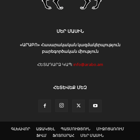
ՄԵՐ ՄԱՍԻՆ
«ԱՐԱԲՈ» Հասարակական կազմակերպություն
բարեգործական միություն
ՀԵՏԱԴԱՐՁ ԿԱՊ:
info@arabo.am
ՀԵՏԵՎԵՔ ՄԵԶ
ԳԼԽԱՎՈՐ
ԱՋԱԿՑԵԼ
ՊԱՏՄՈՒԹՅՈՒՆ
ՄԻՋՈՑԱՌՈՒՄ
ՖԻԼՄ
ՖՈՏՈՍՐԱՀ
ՄԵՐ ՄԱՍԻՆ