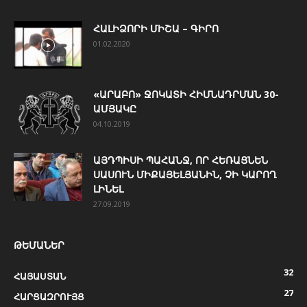
ՀԱԼԻՁՈՐԻ ՄԻՇԱ – ԳԻՐՈ
01.02.2020
«ԱՐԱԲՈ» ՋՈԿԱՏԻ ՀԻՄՆԱԴՐՄԱՆ 30-
ԱՄՅԱԿԸ
04.10.2019
ԱՅԴՊԻՍԻ ՊԱՀԱՆՋ, ՈՐ ՀԵՌԱՑՆԵՆ
ՍԱՍՈՒՆ ՄԻՔԱՅԵԼՅԱՆԻՆ, ՉԻ ԿԱՐՈՂ
ԼԻՆԵԼ
27.09.2019
ԹԵՄԱՆԵՐ
32
ՀԱՅԱՍՏԱՆ
27
ՀԱՐՑԱԶՐՈՒՅՑ