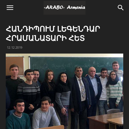
ՀԱՆԴԻՊՈՒՄ ԼԵԳԵՆԴԱՐ
ՀՐԱՄԱՆԱՏԱՐԻ ՀԵՏ
12.12.2019