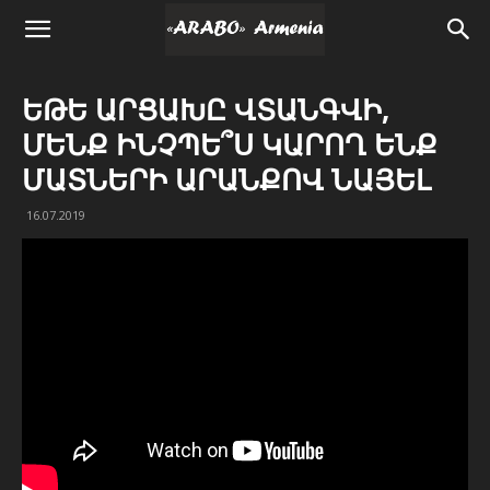
ԵԹԵ ԱՐՑԱԽԸ ՎՏԱՆԳՎԻ,
ՄԵՆՔ ԻՆՉՊԵ՞Ս ԿԱՐՈՂ ԵՆՔ
ՄԱՏՆԵՐԻ ԱՐԱՆՔՈՎ ՆԱՅԵԼ
16.07.2019