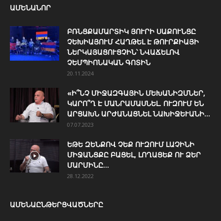
ԱՄԵՆԱՆՈՐ
ԲՌՆՑՔԱՄԱՐՏԻԿ ՅՈՒՐԻ ՍԱՔՈՒՆՑԸ
ՉԵԽԻԱՅՈՒՄ ՀԱՂԹԵԼ Է ԹՈՒՐՔԻԱՅԻ
ՆԵՐԿԱՅԱՑՈՒՑՉԻՆ՝ ՆՎԱՃԵԼՈՎ
ՉԵՄՊԻՈՆԱԿԱՆ ԳՈՏԻՆ
20.11.2024
«Ի՞ՆՉ ՄԻՋԱԶԳԱՅԻՆ ՄԵԽԱՆԻԶՄՆԵՐ,
ԿԱՐՈ՞Ղ Է ՄԱՆՐԱՄԱՍՆԵԼ. ՈՒԶՈՒՄ ԵՆ
ԱՐՑԱԽՆ ԱՐԺԱՆԱՑՆԵԼ ՆԱԽԻՋԵՒԱՆԻ...
07.07.2023
ԵԹԵ ԶԵՆՔՈՎ ՉԵՔ ՈՒԶՈՒՄ ԼԱՉԻՆԻ
ՄԻՋԱՆՑՔԸ ԲԱՑԵԼ, ԼՈՂԱՑԵՔ ՈՒ ՁԵՐ
ՄԱՐՄԻՆԸ...
28.12.2022
ԱՄԵՆԱԸՆԹԵՐՑՎԱԾՆԵՐԸ