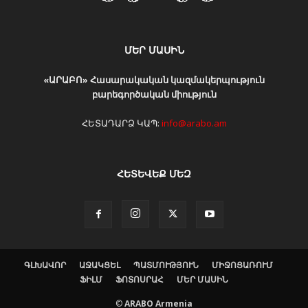
ՄԵՐ ՄԱՍԻՆ
«ԱՐԱԲՈ» Հասարակական կազմակերպություն
բարեգործական միություն
ՀԵՏԱԴԱՐՁ ԿԱՊ:
info@arabo.am
ՀԵՏԵՎԵՔ ՄԵԶ
ԳԼԽԱՎՈՐ
ԱՋԱԿՑԵԼ
ՊԱՏՄՈՒԹՅՈՒՆ
ՄԻՋՈՑԱՌՈՒՄ
ՖԻԼՄ
ՖՈՏՈՍՐԱՀ
ՄԵՐ ՄԱՍԻՆ
©
ARABO Armenia