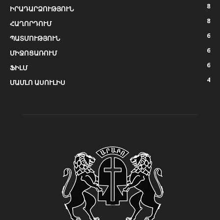
8
ԻՐԱԴԱՐՁՈՒԹՅՈՒՆ
8
ՀԱՂՈՐԴՈՒՄ
6
ՊԱՏՄՈՒԹՅՈՒՆ
6
ՄԻՋՈՑԱՌՈՒՄ
6
ՖԻԼՄ
4
ՄԱՄԼՈ ԱՍՈՒԼԻՍ